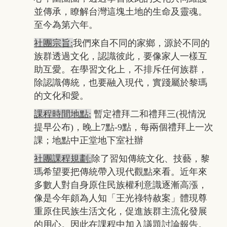
並傳承，瞭解台灣這塊土地的生命及靈魂。
至今為第六年。
社團宗旨:
我們來自不同的家鄉，源於不同的
族群透過文化，認識彼此，要像家人一樣互
助互愛。在學習文化上，不排斥任何族群，
除認識傳統，也要融入現代，實踐屬於黎瑪
的文化和愛。
課程時間地點:
暫定禮拜二和禮拜三(視情況
提早公布)，晚上7點-9點，每兩個禮拜上一次
課；地點中正堂地下室社辦
社團課程規劃:
除了習知傳統文化、技藝，黎
瑪希望要把傳統帶入現代觀點來看。近年來
多數人對自身原住民族權利意識逐漸高漲，
像是今年頗為人知「王光祿特赦案」體現尊
重原住民族生活文化，促進族群主流化發展
的用心。因此在課程中加入議題討論報告。