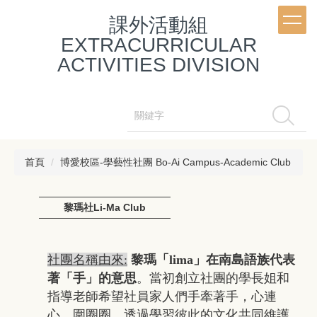
跳
課外活動組
到
主
EXTRACURRICULAR
要
ACTIVITIES DIVISION
內
容
區
搜尋
首頁
博愛校區-學藝性社團 Bo-Ai Campus-Academic Club
黎瑪社Li-Ma Club
社團名稱由來:
黎瑪「lima」在南島語族代表
著「手」的意思
。當初創立社團的學長姐和
指導老師希望社員家人們手牽著手，心連
心，圍圈圈，透過學習彼此的文化共同維護