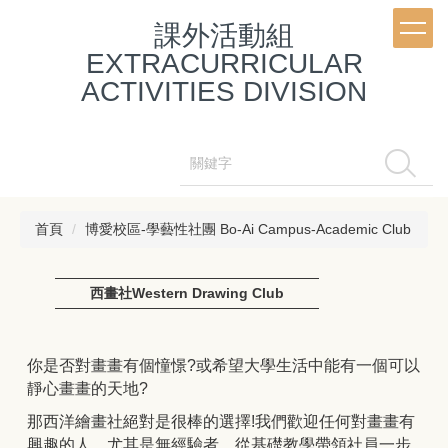
跳
課外活動組
到
主
EXTRACURRICULAR
要
ACTIVITIES DIVISION
內
容
區
搜尋
首頁
博愛校區-學藝性社團 Bo-Ai Campus-Academic Club
西畫社Western Drawing Club
你是否對畫畫有個憧憬?或希望大學生活中能有一個可以
靜心畫畫的天地?
那西洋繪畫社絕對是很棒的選擇!我們歡迎任何對畫畫有
興趣的人、尤其是無經驗者，從基礎教學帶領社員一步