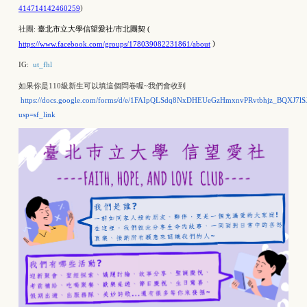
)
414714142460259
社團:
臺北市立大學信望愛社/市北團契 (
)
https://www.facebook.com/groups/178039082231861/about
IG:
ut_fhl
如果你是110級新生可以填這個問卷喔~我們會收到
https://docs.google.com/forms/d/e/1FAIpQLSdq8NxDHEUeGzHmxnvPRvtbhjz_BQXJ7
usp=sf_link